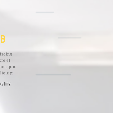
UB
iscing
ore et
am, quis
liquip:
keting