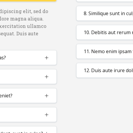
ipiscing elit, sed do
8. Similique sunt in cu
lore magna aliqua.
xercitation ullamco
10. Debitis aut rerum
sequat. Duis aute
11. Nemo enim ipsam 
as?
12. Duis aute irure do
eniet?