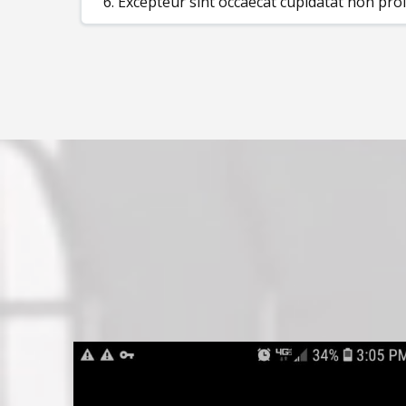
6. Excepteur sint occaecat cupidatat non proi