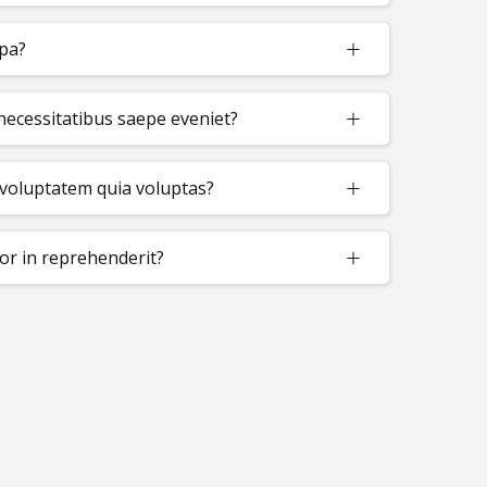
lpa?
 necessitatibus saepe eveniet?
voluptatem quia voluptas?
lor in reprehenderit?