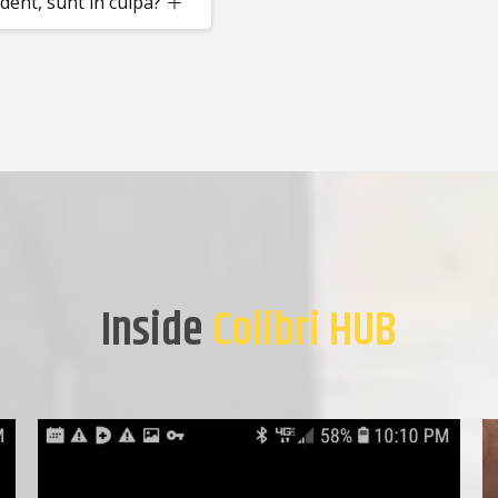
dent, sunt in culpa?
Inside
Colibri HUB